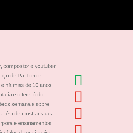
or, compositor e youtuber
nço de Pai Loro e
a e há mais de 10 anos
ntaria e o terecô do
ídeos semanais sobre
s, além de mostrar suas
orpora e ensinamentos
a falecida em janeiro