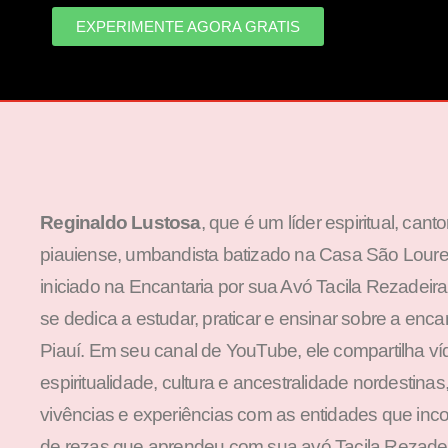
EXPERIMENTE AGORA GRATIS
Reginaldo Lustosa
, que é um líder espiritual, cant
piauiense, umbandista batizado na Casa São Loure
iniciado na Encantaria por sua Avó Tacila Rezadeir
se dedica a estudar, praticar e ensinar sobre a enca
Piauí. Em seu canal de YouTube, ele compartilha v
espiritualidade, cultura e ancestralidade nordestina
vivências e experiências com as entidades que inc
de rezas que aprendeu com sua avó Tacila Rezadeir