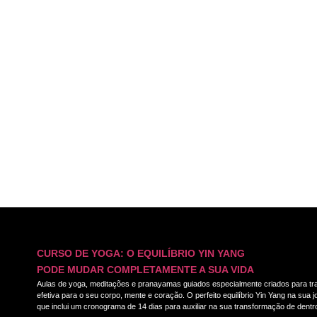
CURSO DE YOGA: O EQUILÍBRIO YIN YANG
PODE MUDAR COMPLETAMENTE A SUA VIDA
Aulas de yoga, meditações e pranayamas guiados especialmente criados para tra
efetiva para o seu corpo, mente e coração. O perfeito equilíbrio Yin Yang na sua
que inclui um cronograma de 14 dias para auxiliar na sua transformação de dentro