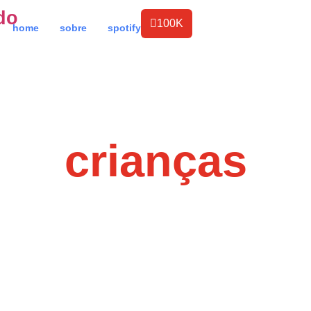
do
100K
home
sobre
spotify
crianças