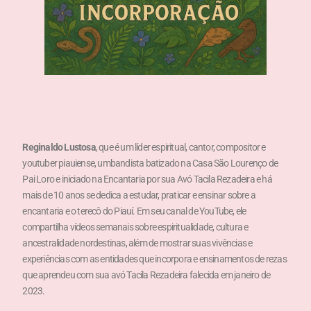
Reginaldo Lustosa
, que é um líder espiritual, cantor, compositor e
youtuber piauiense, umbandista batizado na Casa São Lourenço de
Pai Loro e iniciado na Encantaria por sua Avó Tacila Rezadeira e há
mais de 10 anos se dedica a estudar, praticar e ensinar sobre a
encantaria e o terecô do Piauí. Em seu canal de YouTube, ele
compartilha vídeos semanais sobre espiritualidade, cultura e
ancestralidade nordestinas, além de mostrar suas vivências e
experiências com as entidades que incorpora e ensinamentos de rezas
que aprendeu com sua avó Tacila Rezadeira falecida em janeiro de
2023.