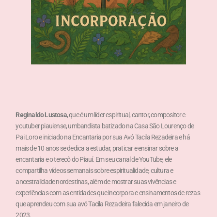
Reginaldo Lustosa
, que é um líder espiritual, cantor, compositor e
youtuber piauiense, umbandista batizado na Casa São Lourenço de
Pai Loro e iniciado na Encantaria por sua Avó Tacila Rezadeira e há
mais de 10 anos se dedica a estudar, praticar e ensinar sobre a
encantaria e o terecô do Piauí. Em seu canal de YouTube, ele
compartilha vídeos semanais sobre espiritualidade, cultura e
ancestralidade nordestinas, além de mostrar suas vivências e
experiências com as entidades que incorpora e ensinamentos de rezas
que aprendeu com sua avó Tacila Rezadeira falecida em janeiro de
2023.