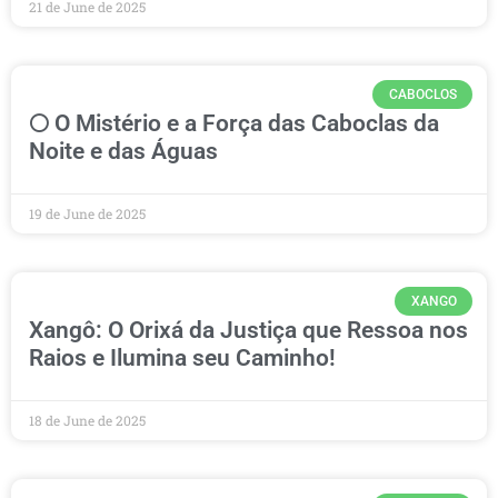
21 de June de 2025
CABOCLOS
🌕 O Mistério e a Força das Caboclas da
Noite e das Águas
19 de June de 2025
XANGO
Xangô: O Orixá da Justiça que Ressoa nos
Raios e Ilumina seu Caminho!
18 de June de 2025