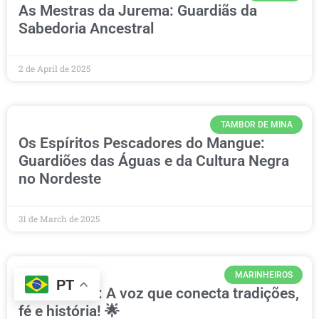
As Mestras da Jurema: Guardiãs da
Sabedoria Ancestral
2 de April de 2025
TAMBOR DE MINA
Os Espíritos Pescadores do Mangue:
Guardiões das Águas e da Cultura Negra
no Nordeste
31 de March de 2025
MARINHEIROS
PT
Tata Oroxixi: A voz que conecta tradições,
fé e história! 🌟