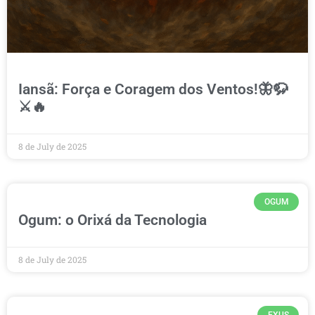
Iansã: Força e Coragem dos Ventos!🦋🦬
⚔️🔥
8 de July de 2025
OGUM
Ogum: o Orixá da Tecnologia
8 de July de 2025
EXUS