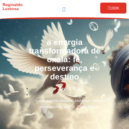
Reginaldo
100K
Lustosa
a energia
transformadora de
oxalá: fé,
perseverança e
destino
July 19, 2024
cura
,
espiritualidade
,
histórias
,
magia
,
meditações
,
orixas
,
Piaui
,
Rezas