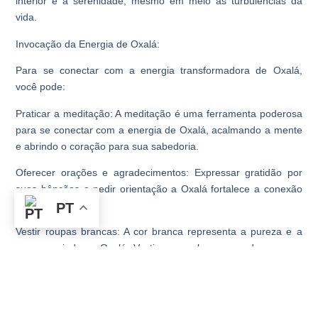
interior e a serenidade, mesmo em meio às turbulências da
vida.
Invocação da Energia de Oxalá:
Para se conectar com a energia transformadora de Oxalá,
você pode:
Praticar a meditação: A meditação é uma ferramenta poderosa
para se conectar com a energia de Oxalá, acalmando a mente
e abrindo o coração para sua sabedoria.
Oferecer orações e agradecimentos: Expressar gratidão por
suas bênçãos e pedir orientação a Oxalá fortalece a conexão
com sua energia.
PT
Vestir roupas brancas: A cor branca representa a pureza e a
paz associadas a Oxalá. Vestir roupas brancas pode ser uma
forma de conectar-se com sua energia.
Utilizar elementos da natureza: Flores brancas, velas e cristais
brancos, como quartzo branco e opala, podem ser usados