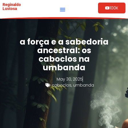
Reginaldo
100K
Lustosa
a força e a sabedoria
ancestral: os
caboclos na
umbanda
May 30, 2025
caboclos
,
umbanda