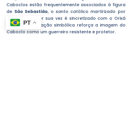
Caboclos estão frequentemente associados à figura
de
São Sebastião
, o santo católico martirizado por
flechas, que por sua vez é sincretizado com o Orixá
PT
Oxóssi
. Essa ligação simbólica reforça a imagem do
Caboclo como um guerreiro resistente e protetor.
Em suma, os Caboclos na Umbanda são mais do que
apenas espíritos; são a personificação da
ancestralidade brasileira, guardiões do conhecimento
da natureza e guias espirituais que ensinam sobre a
importância da retidão, do respeito à terra e da força
interior. Sua presença nos terreiros é um lembrete
constante da profunda conexão entre o homem, a
natureza e o divino.
Post Anterior
Proximos Post
Compartilhe a postagem: