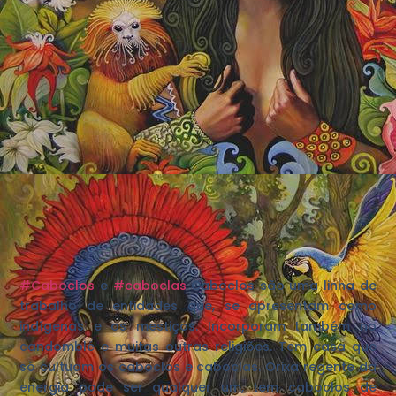
#Caboclos
e
#caboclas
Caboclos são uma linha de
trabalho de entidades que, se apresentam como
indígenas e os mestiços. Incorporam também no
candomblé e muitas outras religiões. Tem casa que
só cultuam os caboclos e caboclas. Orixa regente da
energia pode ser qualquer um, tem caboclos de