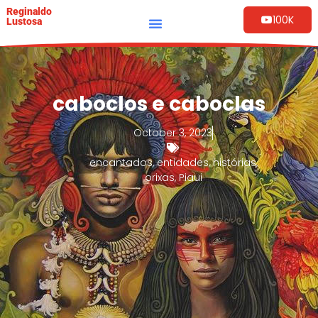
Reginaldo
100K
Lustosa
caboclos e caboclas
October 3, 2023
encantados
,
entidades
,
histórias
,
orixas
,
Piaui