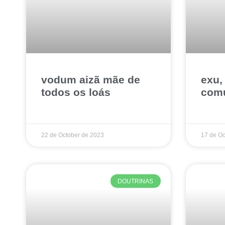
vodum aizã mãe de
exu,
todos os loás
com
22 de October de 2023
17 de Oc
DOUTRINAS