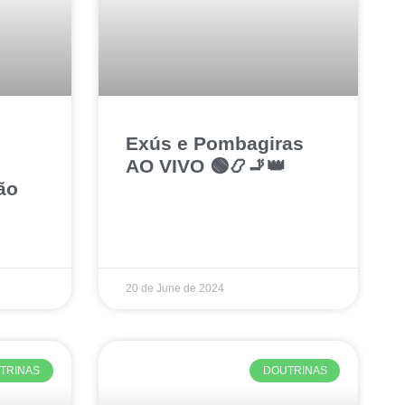
Exús e Pombagiras
AO VIVO 🟢📿🚬👑
ão
20 de June de 2024
TRINAS
DOUTRINAS