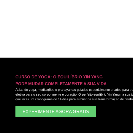
CURSO DE YOGA: O EQUILÍBRIO YIN YANG
PODE MUDAR COMPLETAMENTE A SUA VIDA
Aulas de yoga, meditações e pranayamas guiados especialmente criados para tra
efetiva para o seu corpo, mente e coração. O perfeito equilíbrio Yin Yang na sua
que inclui um cronograma de 14 dias para auxiliar na sua transformação de dentro
EXPERIMENTE AGORA GRATIS