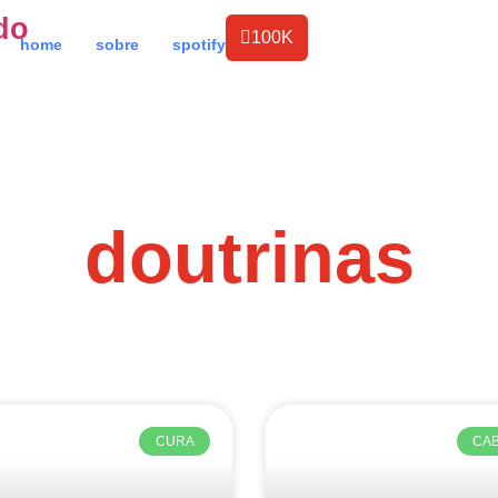
do
100K
home
sobre
spotify
doutrinas
CURA
CA