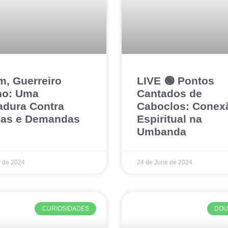
, Guerreiro
LIVE 🟢 Pontos
no: Uma
Cantados de
dura Contra
Caboclos: Conex
jas e Demandas
Espiritual na
Umbanda
y de 2024
24 de June de 2024
CURIOSIDADES
DOU