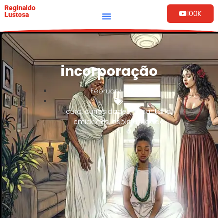
Reginaldo
100K
Lustosa
incorporação
February 8, 2025
cura
,
curiosidades
,
Encantaria
,
entidades
,
espiritualidade