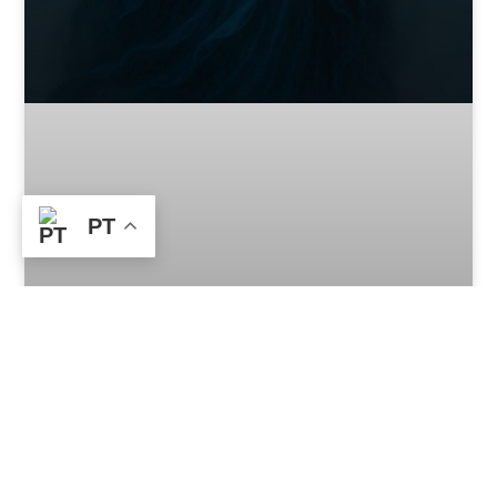
PT
🌕 Orixá Lua – A Senhora da Noite e
dos Mistérios
5 de August de 2025