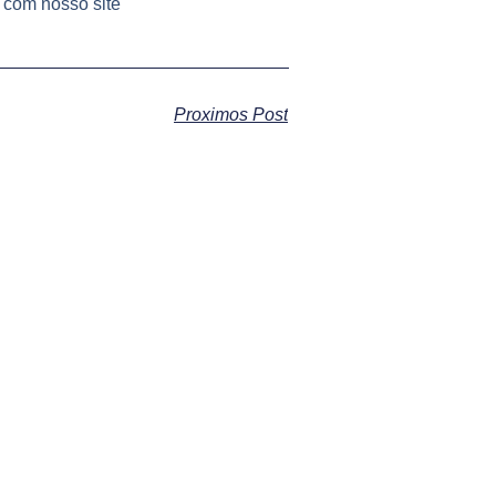
 com nosso site
Proximos Post
S
CABOCLOS