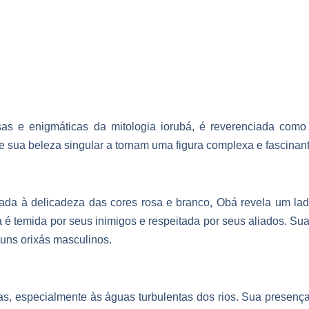
as e enigmáticas da mitologia iorubá, é reverenciada com
e sua beleza singular a tornam uma figura complexa e fascinant
ada à delicadeza das cores rosa e branco, Obá revela um lad
a é temida por seus inimigos e respeitada por seus aliados. S
guns orixás masculinos.
s, especialmente às águas turbulentas dos rios. Sua presença