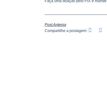
Faça uma doação pelo PIX e mande u
Post Anterior
Compartilhe a postagem:
ORIX