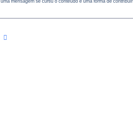
ma mensagem se curtiu o conteúdo é uma forma de contribuir
POSTS RELACIONADO
AS
PROSPERIDADE