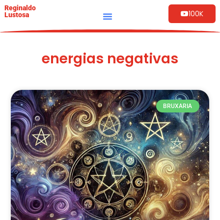
Reginaldo
100K
Lustosa
energias negativas
BRUXARIA