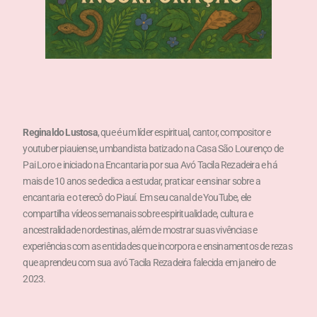
Reginaldo Lustosa
, que é um líder espiritual, cantor, compositor e
youtuber piauiense, umbandista batizado na Casa São Lourenço de
Pai Loro e iniciado na Encantaria por sua Avó Tacila Rezadeira e há
mais de 10 anos se dedica a estudar, praticar e ensinar sobre a
encantaria e o terecô do Piauí. Em seu canal de YouTube, ele
compartilha vídeos semanais sobre espiritualidade, cultura e
ancestralidade nordestinas, além de mostrar suas vivências e
experiências com as entidades que incorpora e ensinamentos de rezas
que aprendeu com sua avó Tacila Rezadeira falecida em janeiro de
2023.