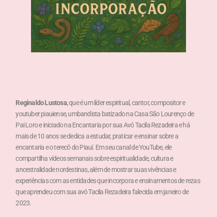
Reginaldo Lustosa
, que é um líder espiritual, cantor, compositor e
youtuber piauiense, umbandista batizado na Casa São Lourenço de
Pai Loro e iniciado na Encantaria por sua Avó Tacila Rezadeira e há
mais de 10 anos se dedica a estudar, praticar e ensinar sobre a
encantaria e o terecô do Piauí. Em seu canal de YouTube, ele
compartilha vídeos semanais sobre espiritualidade, cultura e
ancestralidade nordestinas, além de mostrar suas vivências e
experiências com as entidades que incorpora e ensinamentos de rezas
que aprendeu com sua avó Tacila Rezadeira falecida em janeiro de
2023.