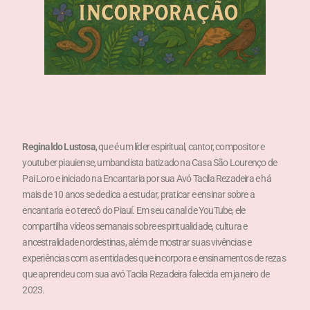
Reginaldo Lustosa
, que é um líder espiritual, cantor, compositor e
youtuber piauiense, umbandista batizado na Casa São Lourenço de
Pai Loro e iniciado na Encantaria por sua Avó Tacila Rezadeira e há
mais de 10 anos se dedica a estudar, praticar e ensinar sobre a
encantaria e o terecô do Piauí. Em seu canal de YouTube, ele
compartilha vídeos semanais sobre espiritualidade, cultura e
ancestralidade nordestinas, além de mostrar suas vivências e
experiências com as entidades que incorpora e ensinamentos de rezas
que aprendeu com sua avó Tacila Rezadeira falecida em janeiro de
2023.