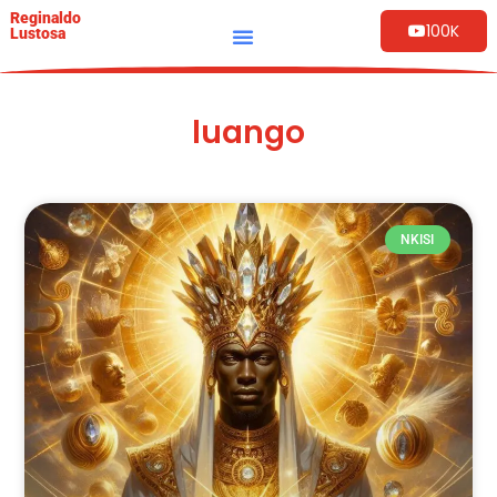
Reginaldo
100K
Lustosa
luango
NKISI