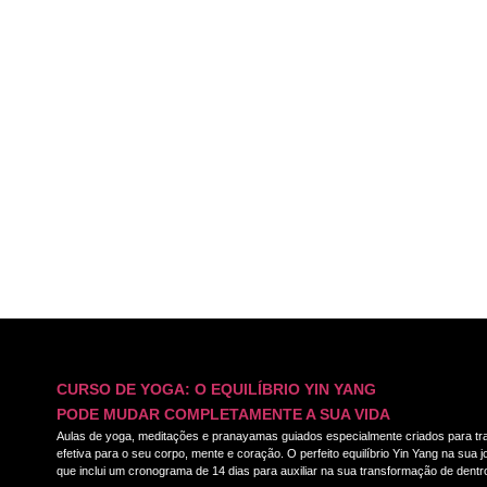
CURSO DE YOGA: O EQUILÍBRIO YIN YANG
PODE MUDAR COMPLETAMENTE A SUA VIDA
Aulas de yoga, meditações e pranayamas guiados especialmente criados para tra
efetiva para o seu corpo, mente e coração. O perfeito equilíbrio Yin Yang na sua
que inclui um cronograma de 14 dias para auxiliar na sua transformação de dentro