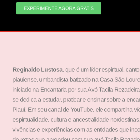
EXPERIMENTE AGORA GRATIS
Reginaldo Lustosa
, que é um líder espiritual, cant
piauiense, umbandista batizado na Casa São Loure
iniciado na Encantaria por sua Avó Tacila Rezadeir
se dedica a estudar, praticar e ensinar sobre a enca
Piauí. Em seu canal de YouTube, ele compartilha v
espiritualidade, cultura e ancestralidade nordestina
vivências e experiências com as entidades que inc
de rezas que aprendeu com sua avó Tacila Rezadeir