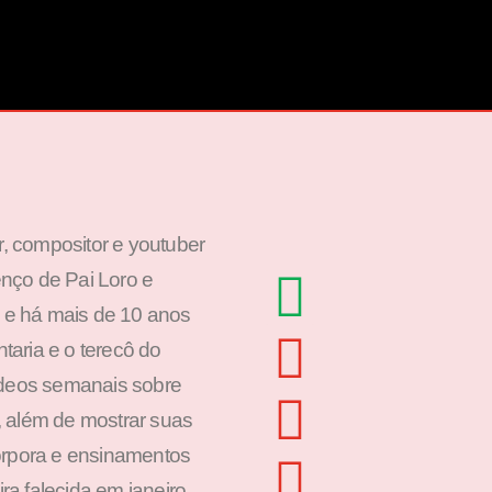
or, compositor e youtuber
nço de Pai Loro e
a e há mais de 10 anos
ntaria e o terecô do
ídeos semanais sobre
s, além de mostrar suas
orpora e ensinamentos
a falecida em janeiro