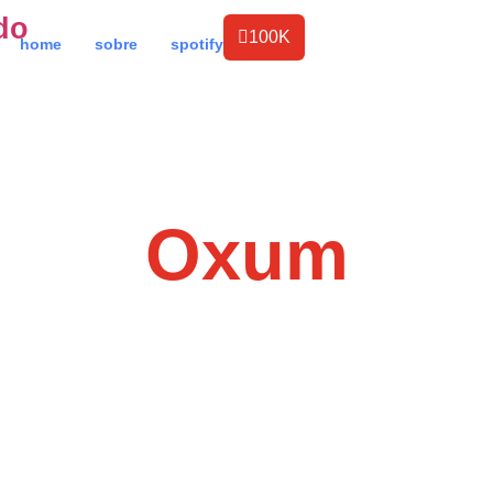
do
100K
home
sobre
spotify
Oxum