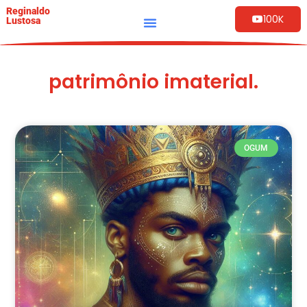
Reginaldo
100K
Lustosa
patrimônio imaterial.
OGUM