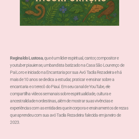
Reginaldo Lustosa
, que é um líder espiritual, cantor, compositor e
youtuber piauiense, umbandista batizado na Casa São Lourenço de
Pai Loro e iniciado na Encantaria por sua Avó Tacila Rezadeira e há
mais de 10 anos se dedica a estudar, praticar e ensinar sobre a
encantaria e o terecô do Piauí. Em seu canal de YouTube, ele
compartilha vídeos semanais sobre espiritualidade, cultura e
ancestralidade nordestinas, além de mostrar suas vivências e
experiências com as entidades que incorpora e ensinamentos de rezas
que aprendeu com sua avó Tacila Rezadeira falecida em janeiro de
2023.