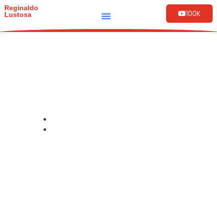
Reginaldo
100K
Lustosa
espíritos de crianças
na umbanda (
ibejada )
June 27, 2024
Rezas