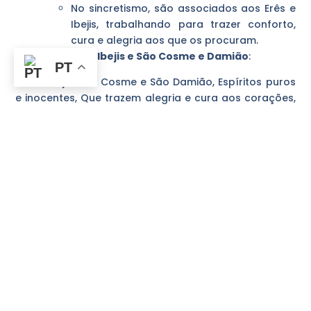
No sincretismo, são associados aos Erês e
Ibejis, trabalhando para trazer conforto,
cura e alegria aos que os procuram.
Prece aos Erês, Ibejis e São Cosme e Damião
:
PT
“Erês, Ibejis, São Cosme e São Damião, Espíritos puros
e inocentes, Que trazem alegria e cura aos corações,
Neste momento, nos voltamos a vocês.
Que vossas brincadeiras e doces sorrisos Nos
inspirem a ser mais leves e amorosos. Que vossa
pureza nos guie na jornada, E que vossas mãos
pequeninas nos protejam.
Erês, Ibejis, São Cosme e São Damião, Intermediários
entre o céu e a terra, Pedimos vossa bênção e
proteção. Que a saúde, a fartura e a alegria sejam
nossos guias.
Que assim seja