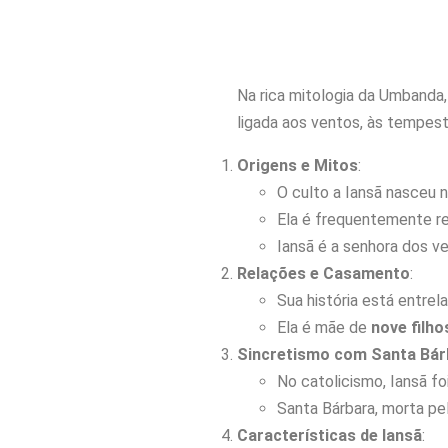
Na rica mitologia da Umbanda
ligada aos ventos, às tempesta
Origens e Mitos
:
O culto a Iansã nasceu n
Ela é frequentemente r
Iansã é a senhora dos v
Relações e Casamento
:
Sua história está entre
Ela é mãe de
nove filho
Sincretismo com Santa Bár
No catolicismo, Iansã fo
Santa Bárbara, morta pel
Características de Iansã
: