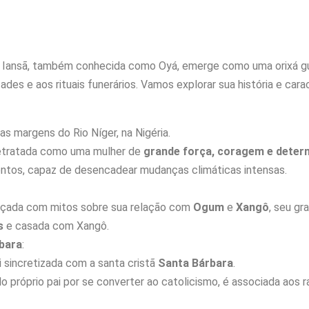
, Iansã, também conhecida como Oyá, emerge como uma orixá gue
des e aos rituais funerários. Vamos explorar sua história e cara
as margens do Rio Níger, na Nigéria.
etratada como uma mulher de
grande força, coragem e deter
entos, capaz de desencadear mudanças climáticas intensas.
laçada com mitos sobre sua relação com
Ogum
e
Xangô
, seu gr
s
e casada com Xangô.
bara
:
i sincretizada com a santa cristã
Santa Bárbara
.
o próprio pai por se converter ao catolicismo, é associada aos 