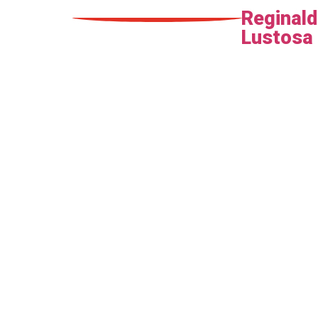
Reginal
Lustosa
iansã: 
ventos 