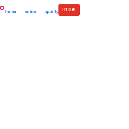
do
100K
home
sobre
spotify
a poderosa guerr
e raios | reza e i
para iansã