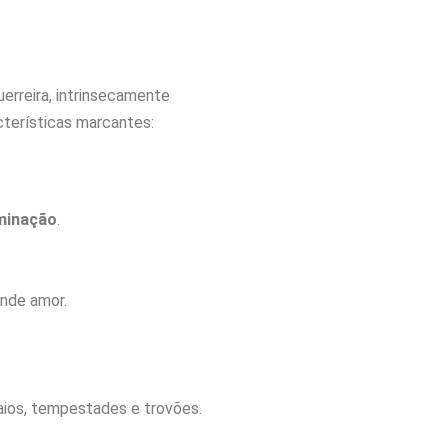
rreira, intrinsecamente
cterísticas marcantes:
minação
.
ande amor.
raios, tempestades e trovões.